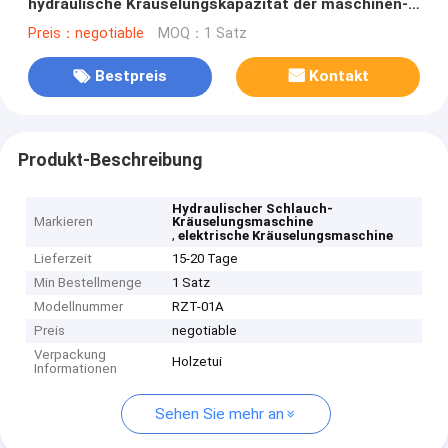
hydraulische Kräuselungskapazität der maschinen-
30T
Preis：negotiable
MOQ：1 Satz
Bestpreis
Kontakt
Produkt-Beschreibung
Hydraulischer Schlauch-
Markieren
Kräuselungsmaschine
,
elektrische Kräuselungsmaschine
Lieferzeit
15-20 Tage
Min Bestellmenge
1 Satz
Modellnummer
RZT-01A
Preis
negotiable
Verpackung
Holzetui
Informationen
Sehen Sie mehr an