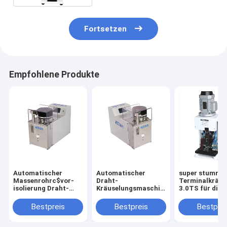
Fortsetzen
Empfohlene Produkte
Automatischer
Automatischer
super stumme
Massenrohrc$vor-
Draht-
Terminalkräu
isolierung Draht-
Kräuselungsmaschinen-
3.0TS für die
abstreifende und
hohe Präzision 6 -
Kabelstrang-
Kräuselungsmaschine
12MM Länge
Verarbeitung
Bestpreis
Bestpreis
Bestprei
550 * 350 * 405MM