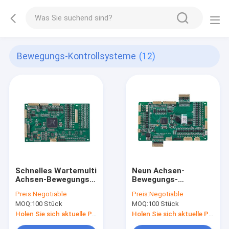
Bewegungs-Kontrollsysteme
(12)
Schnelles Wartemulti
Neun Achsen-
Achsen-Bewegungs-
Bewegungs-
Prüfer mit
Kontrollsystem-hohe
Preis:
Negotiable
Preis:
Negotiable
Hochgeschwindigkeits-
Haltbarkeit ISO-/CER-
MOQ:
100 Stück
MOQ:
100 Stück
DSP-Prozessor
Bescheinigung
Holen Sie sich aktuelle Preis
Holen Sie sich aktuelle Preis