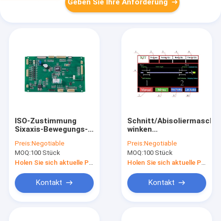
Geben Sie Ihre Anforderung
ISO-Zustimmung
Schnitt/Abisoliermaschi
Sixaxis-Bewegungs-
winken
Steuerung, 6 Achsen-
Kontrollsystemen
Preis:
Negotiable
Preis:
Negotiable
Schrittmotor-Prüfer
schnelle Antwortzeit
MOQ:
100 Stück
MOQ:
100 Stück
zu
Holen Sie sich aktuelle Preis
Holen Sie sich aktuelle Preis
Kontakt
Kontakt