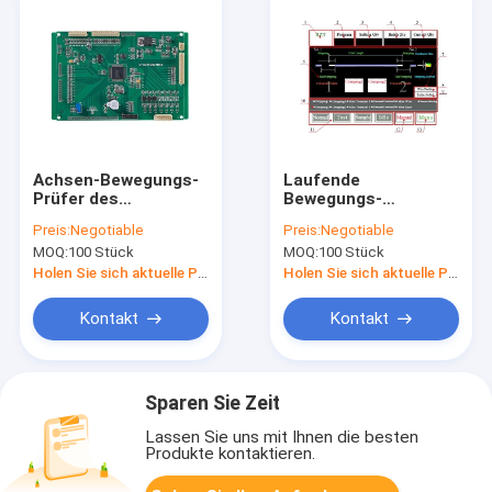
Achsen-Bewegungs-
Laufende
Prüfer des
Bewegungs-
langlebigen Gutes 4,
Kontrollsysteme der
Preis:
Negotiable
Preis:
Negotiable
quadrieren der 4
hohen
MOQ:
100 Stück
MOQ:
100 Stück
Achsen-
Geschwindigkeit für
Schrittmotor-Prüfer
beide Enden, die
Holen Sie sich aktuelle Preis
Holen Sie sich aktuelle Preis
Maschine
quetschverbinden
Kontakt
Kontakt
Sparen Sie Zeit
Lassen Sie uns mit Ihnen die besten
Produkte kontaktieren.