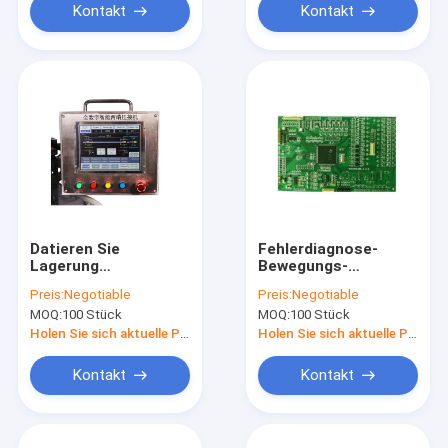
Kontakt
Kontakt
Datieren Sie
Fehlerdiagnose-
Lagerung
Bewegungs-
menschliche
Kontrollsysteme mit
Preis:
Negotiable
Preis:
Negotiable
Maschinen-
benutzerfreundlicher
MOQ:
100 Stück
MOQ:
100 Stück
Schnittstelle
Schnittstelle
ISO-/CER-
Holen Sie sich aktuelle Preis
Holen Sie sich aktuelle Preis
Bescheinigungs-
Metallmaterial
Kontakt
Kontakt