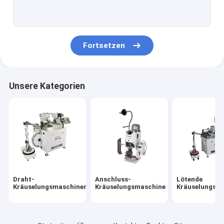
Kabelbaum-Zusätze
Falz-Kraft-Monitor
Fortsetzen
Anschluss-Quetschwerkzeug
Kabelbaum-Spinnmaschine
Unsere Kategorien
Draht-Falz-Zug-Prüfvorrichtung
Draht-
Anschluss-
Lötende
Kräuselungsmaschinen
Kräuselungsmaschine
Kräuselungsm