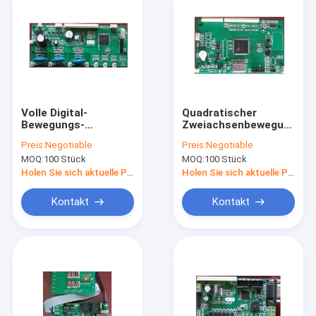
Volle Digital-
Quadratischer
Bewegungs-
Zweiachsenbewegungs-
Kontrollsystem-
Kontrolleur, Achsen-
Preis:
Negotiable
Preis:
Negotiable
Spannungs-Regler-
Schrittmotor-
MOQ:
100 Stück
MOQ:
100 Stück
Art CER Zustimmung
Kontrolleur des
langlebigen Gutes 2
Holen Sie sich aktuelle Preis
Holen Sie sich aktuelle Preis
Kontakt
Kontakt
Nach Hause
Produits
Über uns