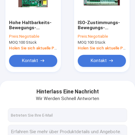
Kontakt
Hohe Haltbarkeits-
ISO-Zustimmungs-
Bewegungs-
Bewegungs-
Draht-Kräuselungsmaschinen
Kontrollsystem-
Steuerkomponenten,
Preis:
Negotiable
Preis:
Negotiable
wassergekühlte Art
einfache Art 6
MOQ:
100 Stück
MOQ:
100 Stück
Quadrat-Form
Achsen-Prüfer
Anschluss-Kräuselungsmaschine
Holen Sie sich aktuelle Preis
Holen Sie sich aktuelle Preis
Lötende Kräuselungsmaschine
Kontakt
Kontakt
Draht-Ausschnitt und Abisoliermaschine
Draht-Zufuhr-Maschine
Hinterlass Eine Nachricht
Wir Werden Schnell Antworten
Streifen-verbiegende Maschine
Rohrschneidemaschine
Bewegungs-Kontrollsysteme