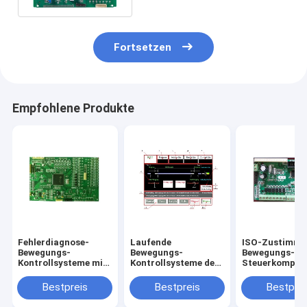
Fortsetzen
Empfohlene Produkte
Fehlerdiagnose-
Laufende
ISO-Zustimmu
Bewegungs-
Bewegungs-
Bewegungs-
Kontrollsysteme mit
Kontrollsysteme der
Steuerkompon
benutzerfreundlicher
hohen
einfache Art 6
Schnittstelle
Geschwindigkeit für
Achsen-Prüfe
Bestpreis
Bestpreis
Bestprei
beide Enden, die
Maschine