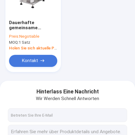
Kontakt
Dauerhafte
gemeinsame
Draht-Kräuselungsmaschinen
Spinnmaschine,
Preis:
Negotiable
automatische Band-
MOQ:
1 Satz
Verpackungs-
Anschluss-Kräuselungsmaschine
Maschine RZT - 07A
Holen Sie sich aktuelle Preis
Lötende Kräuselungsmaschine
Kontakt
Draht-Ausschnitt und Abisoliermaschine
Draht-Zufuhr-Maschine
Hinterlass Eine Nachricht
Wir Werden Schnell Antworten
Streifen-verbiegende Maschine
Rohrschneidemaschine
Bewegungs-Kontrollsysteme