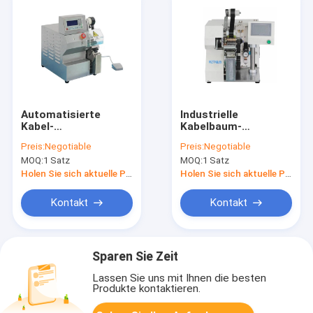
Automatisierte
Industrielle
Kabel-
Kabelbaum-
Spinnmaschine, 50 -
Spinnmaschine 220V
Preis:
Negotiable
Preis:
Negotiable
99MM Längen-Draht-
50HZ/110V 60HZ RZT
MOQ:
1 Satz
MOQ:
1 Satz
Werkzeugmaschine
- 04C
Holen Sie sich aktuelle Preis
Holen Sie sich aktuelle Preis
Kontakt
Kontakt
Sparen Sie Zeit
Lassen Sie uns mit Ihnen die besten
Produkte kontaktieren.