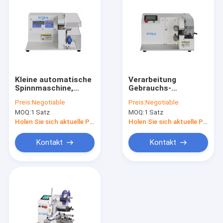
Kleine automatische
Verarbeitung
Spinnmaschine,
Gebrauchs-
industrielle
Kabelbaum-
Preis:
Negotiable
Preis:
Negotiable
Bandgerät CER
Spinnmaschine-des
MOQ:
1 Satz
MOQ:
1 Satz
Zustimmung
Hochfrequenzholzetui-
Verpackens
Holen Sie sich aktuelle Preis
Holen Sie sich aktuelle Preis
Kontakt
Kontakt
Nach Hause
Produits
Über uns