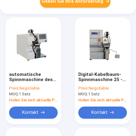
Geben Sie Ihre Anforderung
automatische
Digital-Kabelbaum-
Spinnmaschine des
Spinnmaschine 25 -
Kabelbaum-25KG 300
40MM Breite
Preis:
Negotiable
Preis:
Negotiable
* 250 * 500MM RZT -
ISO-/CER-
MOQ:
1 Satz
MOQ:
1 Satz
04C
Zustimmung
Holen Sie sich aktuelle Preis
Holen Sie sich aktuelle Preis
Kontakt
Kontakt