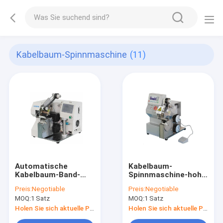
Kabelbaum-Spinnmaschine
(11)
Automatische
Kabelbaum-
Kabelbaum-Band-
Spinnmaschine-hohe
Verpackungs-
Haltbarkeit RZT
Preis:
Negotiable
Preis:
Negotiable
Maschinen-Breite 24
Digital 300 * 250 *
MOQ:
1 Satz
MOQ:
1 Satz
- 40MM 200W 25KG
500MM
Holen Sie sich aktuelle Preis
Holen Sie sich aktuelle Preis