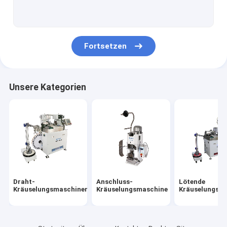
Kabelbaum-Zusätze
Falz-Kraft-Monitor
Fortsetzen
Anschluss-Quetschwerkzeug
Kabelbaum-Spinnmaschine
Unsere Kategorien
Draht-Falz-Zug-Prüfvorrichtung
Draht-
Anschluss-
Lötende
Kräuselungsmaschinen
Kräuselungsmaschine
Kräuselungsm