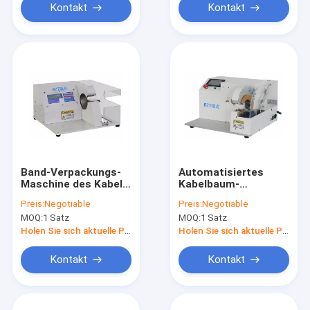
Kontakt
Kontakt
Band-Verpackungs-
Automatisiertes
Maschine des Kabel-
Kabelbaum-
20KG 0 - 600
Spinnmaschine-
Preis:
Negotiable
Preis:
Negotiable
Millimeter/S für nicht
voll/Punkt/multi
MOQ:
1 Satz
MOQ:
1 Satz
Isolierungs-Band
Segment-Verpackung
Holen Sie sich aktuelle Preis
Holen Sie sich aktuelle Preis
Kontakt
Kontakt