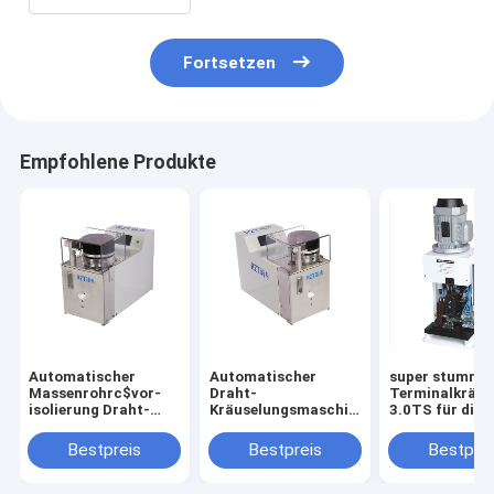
Fortsetzen
Empfohlene Produkte
Automatischer
Automatischer
super stumme
Massenrohrc$vor-
Draht-
Terminalkräu
isolierung Draht-
Kräuselungsmaschinen-
3.0TS für die
abstreifende und
hohe Präzision 6 -
Kabelstrang-
Kräuselungsmaschine
12MM Länge
Verarbeitung
Bestpreis
Bestpreis
Bestprei
550 * 350 * 405MM