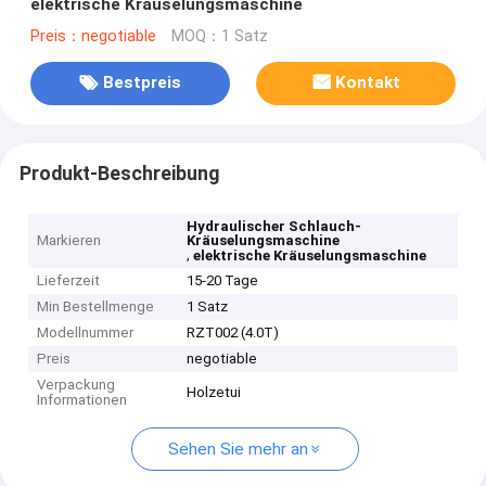
elektrische Kräuselungsmaschine
Preis：negotiable
MOQ：1 Satz
Bestpreis
Kontakt
Produkt-Beschreibung
Hydraulischer Schlauch-
Markieren
Kräuselungsmaschine
,
elektrische Kräuselungsmaschine
Lieferzeit
15-20 Tage
Min Bestellmenge
1 Satz
Modellnummer
RZT002 (4.0T)
Preis
negotiable
Verpackung
Holzetui
Informationen
Sehen Sie mehr an