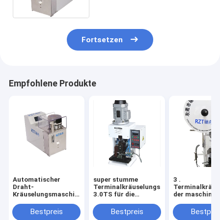
Kräuselungsmaschine 550 *
350 * 405MM
Fortsetzen
Empfohlene Produkte
Automatischer
super stumme
3 .
Draht-
Terminalkräuselungsmaschine
Terminalkräu
Kräuselungsmaschinen-
3.0TS für die
der maschine
hohe Präzision 6 -
Kabelstrang-
12 Monate Gar
12MM Länge
Verarbeitung
elektrisches
Bestpreis
Bestpreis
Bestprei
gefahren