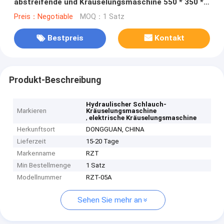
abstreifende und Kräuselungsmaschine 550 * 350 *
405MM
Preis：Negotiable
MOQ：1 Satz
Bestpreis
Kontakt
Produkt-Beschreibung
Hydraulischer Schlauch-
Markieren
Kräuselungsmaschine
,
elektrische Kräuselungsmaschine
Herkunftsort
DONGGUAN, CHINA
Lieferzeit
15-20 Tage
Markenname
RZT
Min Bestellmenge
1 Satz
Modellnummer
RZT-05A
Sehen Sie mehr an