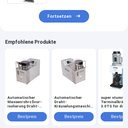
Fortsetzen
Empfohlene Produkte
Automatischer
Automatischer
super stumme
Massenrohrc$vor-
Draht-
Terminalkräu
isolierung Draht-
Kräuselungsmaschinen-
3.0TS für die
abstreifende und
hohe Präzision 6 -
Kabelstrang-
Kräuselungsmaschine
12MM Länge
Verarbeitung
Bestpreis
Bestpreis
Bestprei
550 * 350 * 405MM