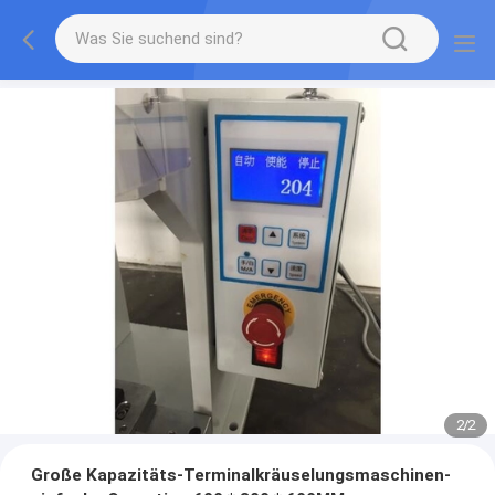
2
/
2
Große Kapazitäts-Terminalkräuselungsmaschinen-