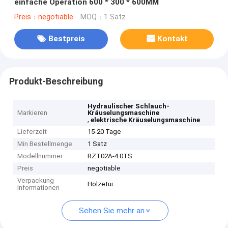
einfache Operation 600 * 300 * 600MM
Preis：negotiable
MOQ：1 Satz
Bestpreis
Kontakt
Produkt-Beschreibung
Hydraulischer Schlauch-
Markieren
Kräuselungsmaschine
,
elektrische Kräuselungsmaschine
Lieferzeit
15-20 Tage
Min Bestellmenge
1 Satz
Modellnummer
RZT02A-4.0TS
Preis
negotiable
Verpackung
Holzetui
Informationen
Sehen Sie mehr an