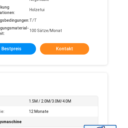
ckung
Holzetui
ationen:
gsbedingungen:
T/T
gungsmaterial-
100 Sätze/Monat
it:
Bestpreis
Kontakt
1.5M / 2.0M/3.0M/4.0M
ie:
12 Monate
gsmaschine