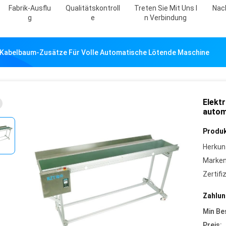
Fabrik-Ausflu
Qualitätskontroll
Treten Sie Mit Uns I
Nac
G
E
N Verbindung
e Kabelbaum-Zusätze Für Volle Automatische Lötende Maschine
Elekt
autom
Produk
Herkun
Marke
Zertifi
Zahlun
Min Be
Preis: