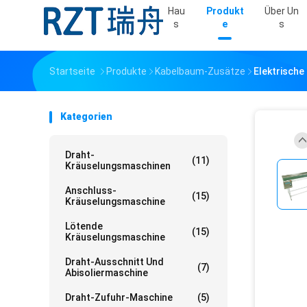
Hau
Produkt
Über Un
S
E
S
Startseite
Produkte
Kabelbaum-Zusätze
Elektrisch
Kategorien
Draht-
(11)
Kräuselungsmaschinen
Anschluss-
(15)
Kräuselungsmaschine
Lötende
(15)
Kräuselungsmaschine
Draht-Ausschnitt Und
(7)
Abisoliermaschine
Draht-Zufuhr-Maschine
(5)