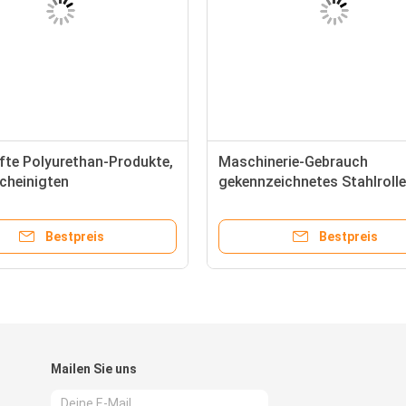
fte Polyurethan-Produkte,
Maschinerie-Gebrauch
cheinigten
gekennzeichnetes Stahlrolle
thankautschuk-Rolle
Holzetui, das hohe Haltbark
verpackt
Bestpreis
Bestpreis
Mailen Sie uns