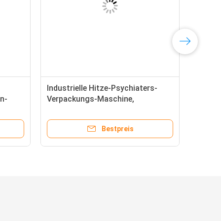
Industrielle Hitze-Psychiaters-
n-
Verpackungs-Maschine,
eit
Infrarothitze-Schrumpftunnel
3000W
Bestpreis