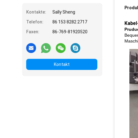
Produ
Kontakte:
Sally Sheng
Telefon:
86 153 8282 2717
Kabel
Prudu
Faxen:
86-769-81920520
Bequem
Maschi
Kontakt