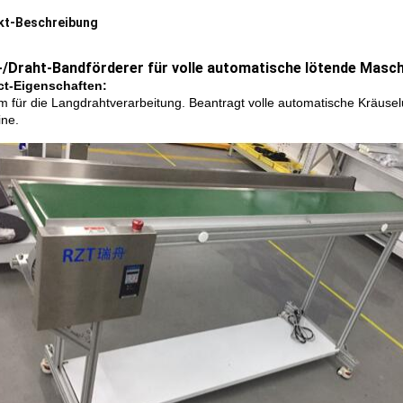
kt-Beschreibung
-/Draht-Bandförderer für volle automatische lötende Masc
ct-Eigenschaften:
 für die Langdrahtverarbeitung. Beantragt volle automatische Kräuse
ne.