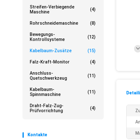
Streifen-Verbiegende
(4)
Maschine
Rohrschneidemaschine
(8)
Bewegungs-
(12)
Kontrollsysteme
Kabelbaum-Zusätze
(15)
Falz-Kraft-Monitor
(4)
Anschluss-
(11)
Quetschwerkzeug
Kabelbaum-
(11)
Detail
Spinnmaschine
Draht-Falz-Zug-
(4)
Prüfvorrichtung
Zu
An
Ma
Kontakte