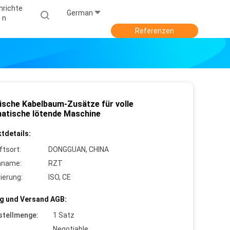
hrichte
German
N
Referenzen
rische Kabelbaum-Zusätze für volle
atische lötende Maschine
tdetails:
ftsort:
DONGGUAN, CHINA
nname:
RZT
zierung:
ISO, CE
g und Versand AGB:
stellmenge:
1 Satz
Negotiable