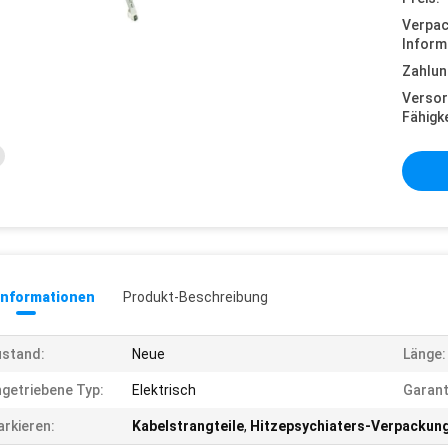
Verpa
Inform
Zahlun
Versor
Fähigke
informationen
Produkt-Beschreibung
stand:
Neue
Länge:
getriebene Typ:
Elektrisch
Garant
rkieren:
Kabelstrangteile
,
Hitzepsychiaters-Verpackun