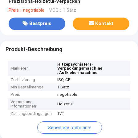
Präzisions-Holzetui-Verpacken
Preis：negotiable
MOQ：1 Satz
Bestpreis
Kontakt
Produkt-Beschreibung
Hitzepsychiaters-
Markieren
Verpackungsmaschine
,
Aufklebermaschine
Zertifizierung
ISO, CE
Min Bestellmenge
1 Satz
Preis
negotiable
Verpackung
Holzetui
Informationen
Zahlungsbedingungen
T/T
Sehen Sie mehr an