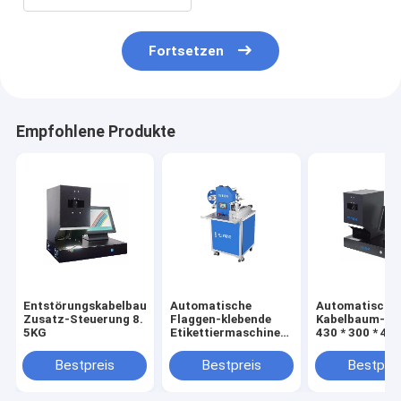
Fortsetzen
Empfohlene Produkte
Entstörungskabelbaum-
Automatische
Automatische
Zusatz-Steuerung 8.
Flaggen-klebende
Kabelbaum-Zu
5KG
Etikettiermaschine
430 * 300 * 4
halb automatische 8.
220V 50/60HZ
5KG
Bestpreis
Bestpreis
Bestprei