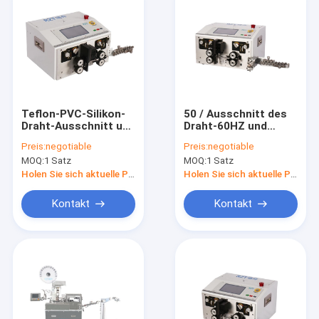
Teflon-PVC-Silikon-
50 / Ausschnitt des
Draht-Ausschnitt und
Draht-60HZ und
Abisoliermaschinen-
Abisoliermaschine
Preis:
negotiable
Preis:
negotiable
hohe Produktivität
für die Kabelbaum-
MOQ:
1 Satz
MOQ:
1 Satz
Verarbeitung
Holen Sie sich aktuelle Preis
Holen Sie sich aktuelle Preis
Kontakt
Kontakt
Haus
Produkte
Über uns