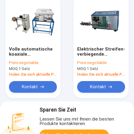
Volle automatische
Elektrischer Streifen-
koaxiale
verbiegende
Abisoliermaschine 0.
Maschine, Draht-
Preis:
negotiable
Preis:
negotiable
8 - 4MM
Werkzeugmaschine
MOQ:
1 Satz
MOQ:
1 Satz
Außendurchmesser
240 * 128MM LCD
RZT - 9800
Anzeige
Holen Sie sich aktuelle Preis
Holen Sie sich aktuelle Preis
Kontakt
Kontakt
Sparen Sie Zeit
Lassen Sie uns mit Ihnen die besten
Produkte kontaktieren.