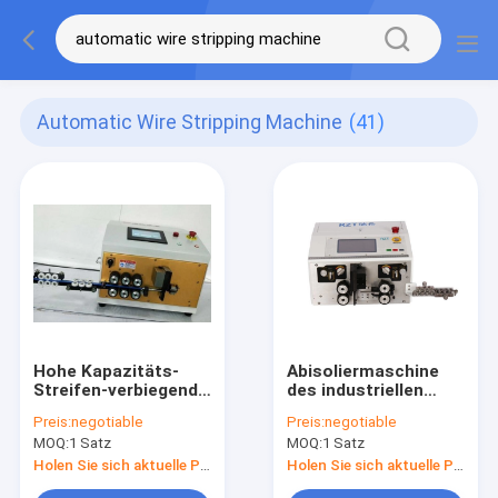
Automatic Wire Stripping Machine
(41)
Hohe Kapazitäts-
Abisoliermaschine
Streifen-verbiegende
des industriellen
Maschine,
Draht-27KG, Draht-
Preis:
negotiable
Preis:
negotiable
automatischer
Ausschnitt-
MOQ:
1 Satz
MOQ:
1 Satz
Draht-
Abisoliermaschine
Abisoliermaschine
Holen Sie sich aktuelle Preis
Holen Sie sich aktuelle Preis
52KG