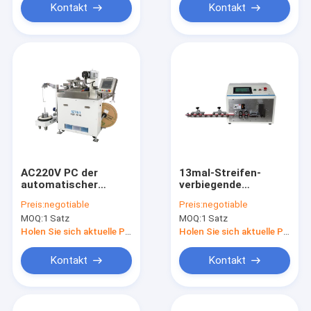
Kontakt
Kontakt
AC220V PC der
13mal-Streifen-
automatischer
verbiegende
Draht-
Maschine, hoher
Preis:
negotiable
Preis:
negotiable
Kräuselungsmaschinen-
Haltbarkeits-Draht-
MOQ:
1 Satz
MOQ:
1 Satz
21500N der
verbiegende
Kapazitäts-
Maschine
Holen Sie sich aktuelle Preis
Holen Sie sich aktuelle Preis
3000/Stunde
Kontakt
Kontakt