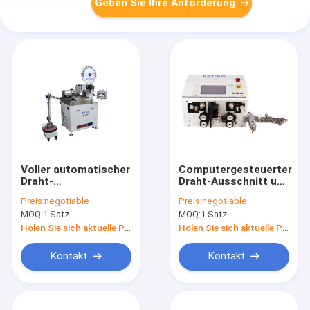
Geben Sie Ihre Anforderung
Voller automatischer
Computergesteuerter
Draht-
Draht-Ausschnitt und
konservierende
hybrider
Preis:
negotiable
Preis:
negotiable
Maschine 360°, die
Schrittmotor der
MOQ:
1 Satz
MOQ:
1 Satz
950 dreht * 800 *
Abisoliermaschinen-
1290MM
AC220V
Holen Sie sich aktuelle Preis
Holen Sie sich aktuelle Preis
Kontakt
Kontakt