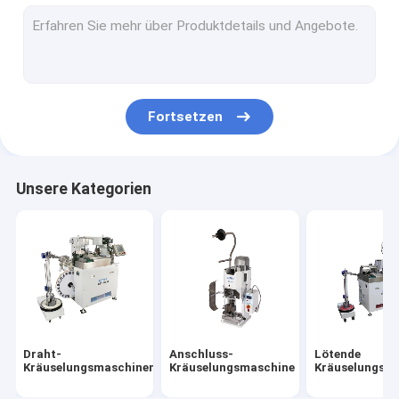
Draht-Zufuhr-Maschine
Streifen-verbiegende Maschine
Rohrschneidemaschine
Fortsetzen
Bewegungs-Kontrollsysteme
Kabelbaum-Zusätze
Unsere Kategorien
Falz-Kraft-Monitor
Anschluss-Quetschwerkzeug
Kabelbaum-Spinnmaschine
Draht-Falz-Zug-Prüfvorrichtung
Draht-
Anschluss-
Lötende
Kräuselungsmaschinen
Kräuselungsmaschine
Kräuselungsm