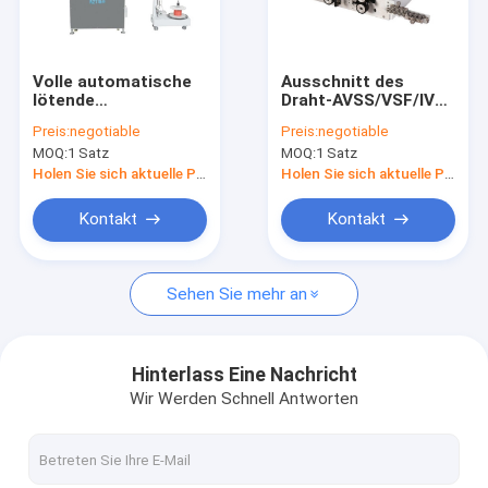
Fabrik-Ausflug
Qualitätskontrolle
Volle automatische
Ausschnitt des
lötende
Draht-AVSS/VSF/IV
Treten Sie mit uns in Verbindung
Kräuselungsmaschinen-
und
Preis:
negotiable
Preis:
negotiable
einzelne Hauptart
Abisoliermaschine
MOQ:
1 Satz
MOQ:
1 Satz
ISO/CER bescheinigt
mit Antrag-
Nachrichten
Verdrahtungs-
Holen Sie sich aktuelle Preis
Holen Sie sich aktuelle Preis
System
Fordern Sie ein Zitat
Kontakt
Kontakt
Sehen Sie mehr an
Draht-Kräuselungsmaschinen
Anschluss-Kräuselungsmaschine
Hinterlass Eine Nachricht
Wir Werden Schnell Antworten
Lötende Kräuselungsmaschine
Draht-Ausschnitt und Abisoliermaschine