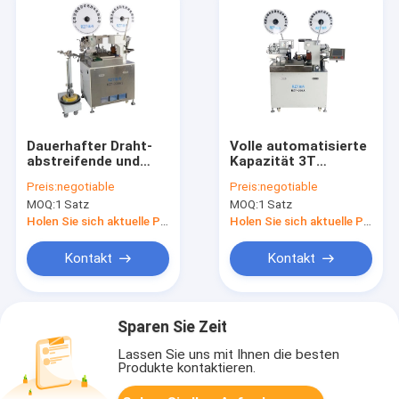
Dauerhafter Draht-
Volle automatisierte
abstreifende und
Kapazität 3T
Kräuselungsmaschinen-
50/60HZ der Draht-
Preis:
negotiable
Preis:
negotiable
englische Sprache
Kräuselungsmaschinen-
MOQ:
1 Satz
MOQ:
1 Satz
gestützt
1. 2 - 1.
Holen Sie sich aktuelle Preis
Holen Sie sich aktuelle Preis
Kontakt
Kontakt
Sparen Sie Zeit
Lassen Sie uns mit Ihnen die besten
Produkte kontaktieren.