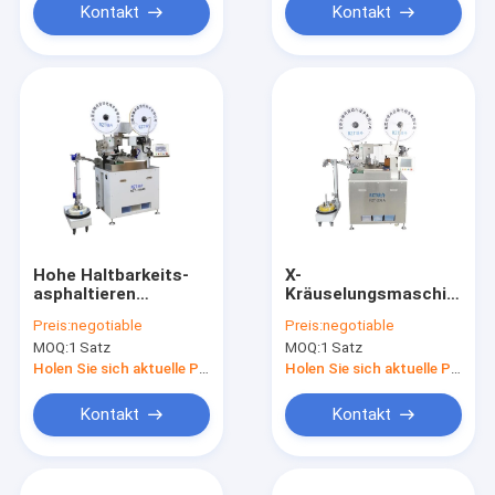
Kontakt
Kontakt
Hohe Haltbarkeits-
X-
asphaltieren
Kräuselungsmaschine
automatische Draht-
ODM, beide Enden-
Preis:
negotiable
Preis:
negotiable
Bördelmaschine,
industrielle
MOQ:
1 Satz
MOQ:
1 Satz
automatische
Kräuselungsmaschine
Kräuselungsmaschine
Holen Sie sich aktuelle Preis
Holen Sie sich aktuelle Preis
Kontakt
Kontakt