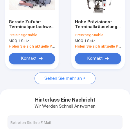
Fabrik-Ausflug
Qualitätskontrolle
Gerade Zufuhr-
Hohe Präzisions-
Terminalquetschwerkzeug-
Terminalkräuselungsmas
Treten Sie mit uns in Verbindung
automatische/manuelle
halb automatischer
Preis:
negotiable
Preis:
negotiable
Art hohe Haltbarkeit
justierbarer
MOQ:
1 Satz
MOQ:
1 Satz
geschlossener
Nachrichten
Anschlag
Holen Sie sich aktuelle Preis
Holen Sie sich aktuelle Preis
Fordern Sie ein Zitat
Kontakt
Kontakt
Sehen Sie mehr an
Draht-Kräuselungsmaschinen
Anschluss-Kräuselungsmaschine
Hinterlass Eine Nachricht
Wir Werden Schnell Antworten
Lötende Kräuselungsmaschine
Draht-Ausschnitt und Abisoliermaschine