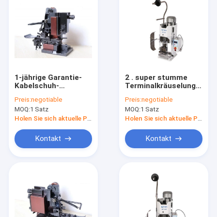
1-jährige Garantie-
2 . super stumme
Kabelschuh-
Terminalkräuselungsmas
Bördelmaschine mit
0TS für die
Preis:
negotiable
Preis:
negotiable
Draht-Spleiß-
Kabelbaum-
MOQ:
1 Satz
MOQ:
1 Satz
Anschluss-hölzerner
Verarbeitung
Verpackung
Holen Sie sich aktuelle Preis
Holen Sie sich aktuelle Preis
Kontakt
Kontakt
Haus
Produkte
Über uns