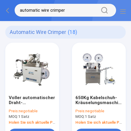
Automatic Wire Crimper
(18)
Voller automatischer
650Kg Kabelschuh-
Draht-
Kräuselungsmaschine,
Kräuselungsmaschine
Digital-Draht-
Preis:
negotiable
Preis:
negotiable
Standard-950 * 800 *
Verarbeitungs-
MOQ:
1 Satz
MOQ:
1 Satz
1290MM
Ausrüstung
Holen Sie sich aktuelle Preis
Holen Sie sich aktuelle Preis