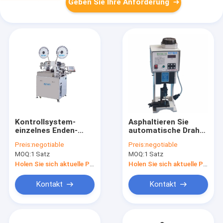
Geben Sie Ihre Anforderung
Kontrollsystem-
Asphaltieren Sie
einzelnes Enden-
automatische Draht-
Abstreifen der
Bördelmaschine,
Preis:
negotiable
Preis:
negotiable
Terminaldraht-
industrielle
MOQ:
1 Satz
MOQ:
1 Satz
Kräuselungsmaschinen-
Kräuselungskapazität
DSP
5T der maschinen-1.
Holen Sie sich aktuelle Preis
Holen Sie sich aktuelle Preis
Kontakt
Kontakt