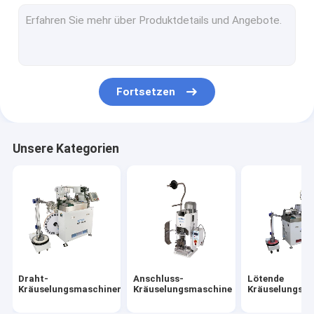
Draht-Zufuhr-Maschine
Streifen-verbiegende Maschine
Rohrschneidemaschine
Fortsetzen
Bewegungs-Kontrollsysteme
Kabelbaum-Zusätze
Unsere Kategorien
Falz-Kraft-Monitor
Anschluss-Quetschwerkzeug
Kabelbaum-Spinnmaschine
Draht-Falz-Zug-Prüfvorrichtung
Draht-
Anschluss-
Lötende
Kräuselungsmaschinen
Kräuselungsmaschine
Kräuselungsm