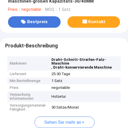
maschinen-großen Kapazitäts-30/40MM
Preis：negotiable
MOQ：1 Satz
Bestpreis
Kontakt
Produkt-Beschreibung
Draht-Schnitt-Streifen-Falz-
Markieren
Maschine
,
Draht-konservierende Maschine
Lieferzeit
25-30 Tage
Min Bestellmenge
1 Satz
Preis
negotiable
Verpackung
Holzetui
Informationen
Versorgungsmaterial-
30 Sätze/Monat
Fähigkeit
Sehen Sie mehr an