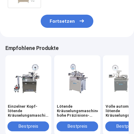
Fortsetzen
Empfohlene Produkte
Einzelner Kopf-
Lötende
Volle automat
lötende
Kräuselungsmaschine
lötende
Kräuselungsmaschinen-
hohe Präzisions-
Kräuselungsm
volle automatische
Digital 950 * 850 *
einzelne Haup
Typ- 1jahr-Garantie
1390MM 430KG
ISO/CER besch
Bestpreis
Bestpreis
Bestprei